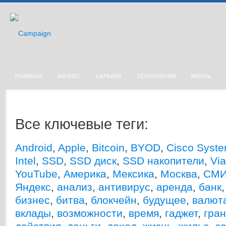
ГЛАВНАЯ
БИЗНЕС
КАРЬЕРА
ТЕХНОЛОГИИ
ЖИЗНЬ
Все ключевые теги:
Android
,
Apple
,
Bitcoin
,
BYOD
,
Cisco Syst
Intel
,
SSD
,
SSD диск
,
SSD накопители
,
Via
YouTube
,
Америка
,
Мексика
,
Москва
,
СМ
Яндекс
,
анализ
,
антивирус
,
аренда
,
банк
бизнес
,
битва
,
блокчейн
,
будущее
,
валют
вклады
,
возможности
,
время
,
гаджет
,
гран