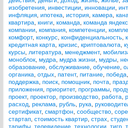
действия
,
деньги
,
доход
,
жизнь
,
жилье
,
з
изобретения
,
инвестиции
,
инновации
,
ин
инфляция
,
ипотека
,
история
,
камера
,
кан
квартира
,
книги
,
команда
,
команда яндекс
компании
,
компания
,
компетенции
,
компле
комфорт
,
конкурс
,
конфиденциальность
,
кредитная карта
,
кризис
,
криптовалюта
,
к
курсы
,
литература
,
менеджмент
,
мобилиз
моноблок
,
мудра
,
мудра жизни
,
мудры
,
не
образование
,
обслуживание
,
обучение
,
о
органика
,
отдых
,
патент
,
питание
,
победа
поддержка
,
поиск
,
помощник
,
почта
,
праз
приложения
,
приоритет
,
программы
,
прод
проект
,
проектор
,
производство
,
работа
,
расход
,
реклама
,
рубль
,
рука
,
руководите
сертификат
,
смартфон
,
сообщество
,
соре
стартап
,
стоимость квартир
,
страх
,
студе
тарифы
,
телевидение
,
технологии
,
тигр
,