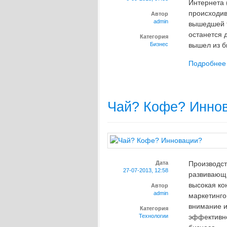
Интернета 
происходив
Автор
admin
вышедшей т
останется д
Категория
Бизнес
вышел из би
Подробнее
Чай? Кофе? Инно
Дата
Производст
27-07-2013, 12:58
развивающи
высокая ко
Автор
admin
маркетинго
внимание и
Категория
Технологии
эффективно