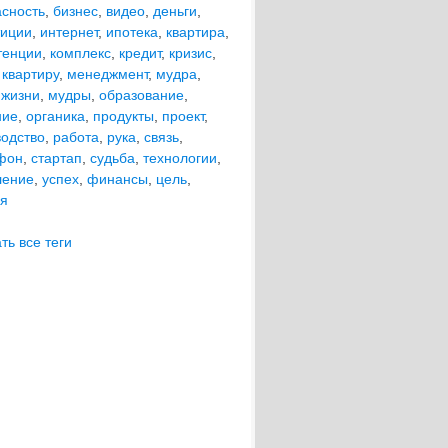
асность
,
бизнес
,
видео
,
деньги
,
тиции
,
интернет
,
ипотека
,
квартира
,
тенции
,
комплекс
,
кредит
,
кризис
,
 квартиру
,
менеджмент
,
мудра
,
 жизни
,
мудры
,
образование
,
ние
,
органика
,
продукты
,
проект
,
водство
,
работа
,
рука
,
связь
,
фон
,
стартап
,
судьба
,
технологии
,
ление
,
успех
,
финансы
,
цель
,
ия
ть все теги