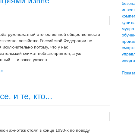
ициями извне
безоп
инвес
компе
купить
мудра
й» рукопожатной отечественной общественности
обуче
известно: хозяйство Российской Федерации не
произ
я исключительно потому, что у нас
смарт
ательский климат неблагоприятен, а уж
управ
нный — и вовсе ужасен....
энерг
 »
Показа
e, и те, кто...
акой ажиотаж стоял в конце 1990-х по поводу