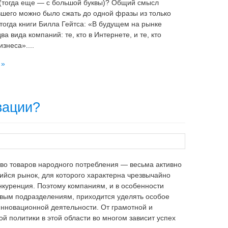
(тогда еще — с большой буквы)? Общий смысл
шего можно было сжать до одной фразы из только
огда книги Билла Гейтса: «В будущем на рынке
ва вида компаний: те, кто в Интернете, и те, кто
знеса»....
 »
вации?
во товаров народного потребления — весьма активно
йся рынок, для которого характерна чрезвычайно
нкуренция. Поэтому компаниям, и в особенности
вым подразделениям, приходится уделять особое
нновационной деятельности. От грамотной и
й политики в этой области во многом зависит успех