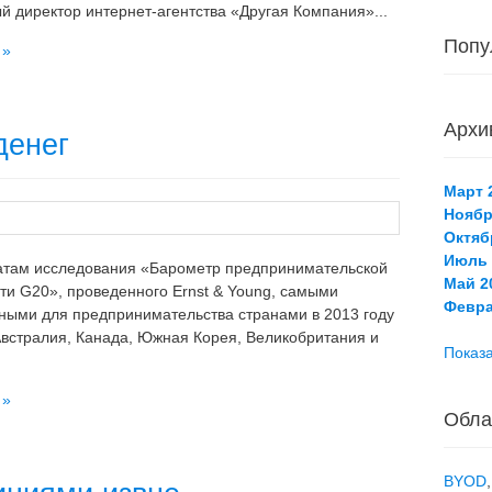
й директор интернет-агентства «Другая Компания»...
Попу
 »
Архи
денег
Март 2
Ноябр
Октяб
Июль 
атам исследования «Барометр предпринимательской
Май 20
ти G20», проведенного Ernst & Young, самыми
Февра
ными для предпринимательства странами в 2013 году
встралия, Канада, Южная Корея, Великобритания и
Показа
 »
Обла
BYOD