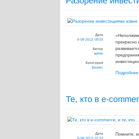
Разорение инвест
Дата
«Неполживо
6-09-2013, 08:03
прекрасно 
развиваетс
Автор
admin
предприним
инвестицио
Категория
Бизнес
Подробнее
Те, кто в e-commerc
Дата
Помните, к
6-09-2013, 07:53