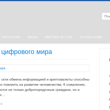
ТЕХНОЛОГИИ
ЖИЗНЬ
КВАРТИРА ЗА 1 ГОД
30 НОВЫХ МУДР
 цифрового мира
 сети обмена информацией и криптовалюты способны
о повлиять на развитие человечества. К сожалению,
ются не только добропорядочные граждане, но и
....
 »