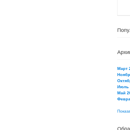
Попу
Архи
Март 2
Ноябр
Октяб
Июль 
Май 20
Февра
Показа
Обла