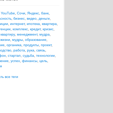
,
YouTube
,
Сочи
,
Яндекс
,
банк
,
асность
,
бизнес
,
видео
,
деньги
,
тиции
,
интернет
,
ипотека
,
квартира
,
тенции
,
комплекс
,
кредит
,
кризис
,
 квартиру
,
менеджмент
,
мудра
,
 жизни
,
мудры
,
образование
,
ние
,
органика
,
продукты
,
проект
,
водство
,
работа
,
рука
,
связь
,
фон
,
стартап
,
судьба
,
технологии
,
ление
,
успех
,
финансы
,
цель
,
ия
ть все теги