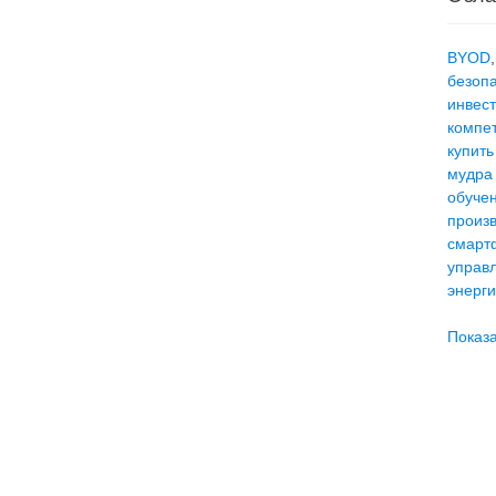
BYOD
безоп
инвес
компе
купить
мудра
обуче
произ
смарт
управ
энерг
Показа