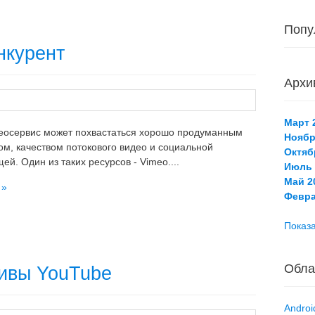
Попу
нкурент
Архи
Март 2
еосервис может похвастаться хорошо продуманным
Ноябр
м, качеством потокового видео и социальной
Октяб
й. Один из таких ресурсов - Vimeo....
Июль 
Май 20
 »
Февра
Показа
Обла
ивы YouTube
Androi