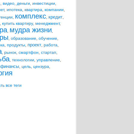
с
,
видео
,
деньги
,
инвестиции
,
ет
,
ипотека
,
квартира
,
компании
,
комплекс
кредит
тенции
,
,
,
,
купить квартиру
,
менеджмент
,
ра
мудра жизни
,
,
ры
,
образование
,
обучение
,
проект
ика
,
продукты
,
,
работа
,
а
,
рынок
,
смартфон
,
стартап
,
ьба
,
технологии
,
управление
,
финансы
,
,
цель
,
цензура
,
ргия
ть все теги