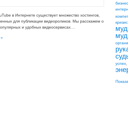
бизне
интерн
Tube в Интернете существует множество хостингов,
компе
енных для публикации видеороликов. Мы расскажем о
кризис
муд
опулярных и удобных видеосервисах....
муд
 »
орган
рук
суд
успех
эне
Показа