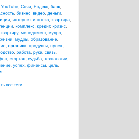
,
YouTube
,
Сочи
,
Яндекс
,
банк
,
асность
,
бизнес
,
видео
,
деньги
,
тиции
,
интернет
,
ипотека
,
квартира
,
тенции
,
комплекс
,
кредит
,
кризис
,
 квартиру
,
менеджмент
,
мудра
,
 жизни
,
мудры
,
образование
,
ние
,
органика
,
продукты
,
проект
,
водство
,
работа
,
рука
,
связь
,
фон
,
стартап
,
судьба
,
технологии
,
ление
,
успех
,
финансы
,
цель
,
ия
ть все теги