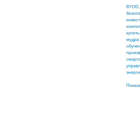
BYOD
безоп
инвес
компе
купить
мудра
обуче
произ
смарт
управ
энерг
Показа