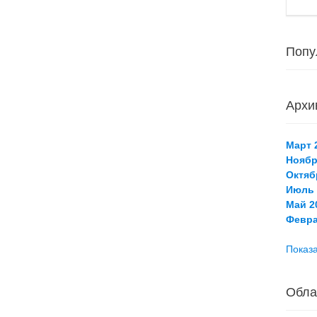
Попу
Архи
Март 2
Ноябр
Октяб
Июль 
Май 20
Февра
Показа
Обла