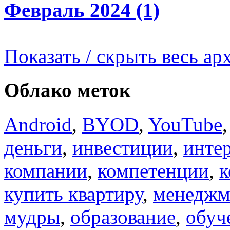
Февраль 2024 (1)
Показать / скрыть весь ар
Облако меток
Android
,
BYOD
,
YouTube
деньги
,
инвестиции
,
инте
компании
,
компетенции
,
к
купить квартиру
,
менеджм
мудры
,
образование
,
обуч