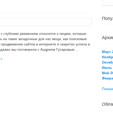
Попу
с глубоким уважением относится к людям, которые
Архи
ть на такие загадочные для нас вещи, как поисковые
 продвижении сайтов в интернете и секретах успеха в
дажах мы поговорили с Андреем Гусаровым....
Март 2
Ноябр
 »
Октяб
Июль 
Май 20
Февра
Показа
Обла