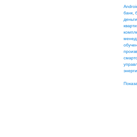
Androi
банк
,
деньги
кварт
компл
менед
обуче
произ
смарт
управ
энерг
Показа