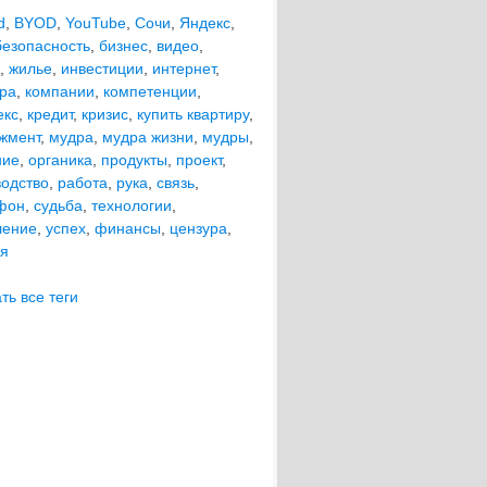
d
,
BYOD
,
YouTube
,
Сочи
,
Яндекс
,
безопасность
,
бизнес
,
видео
,
,
жилье
,
инвестиции
,
интернет
,
ира
,
компании
,
компетенции
,
екс
,
кредит
,
кризис
,
купить квартиру
,
жмент
,
мудра
,
мудра жизни
,
мудры
,
ние
,
органика
,
продукты
,
проект
,
водство
,
работа
,
рука
,
связь
,
фон
,
судьба
,
технологии
,
ление
,
успех
,
финансы
,
цензура
,
ия
ть все теги