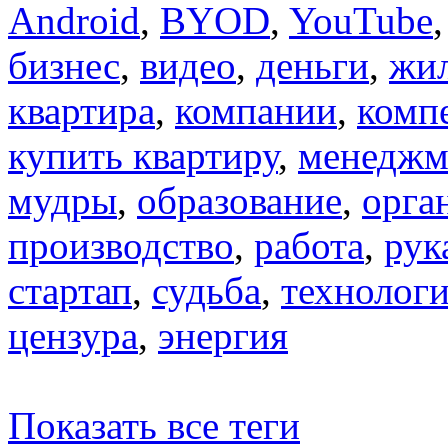
Android
,
BYOD
,
YouTube
бизнес
,
видео
,
деньги
,
жи
квартира
,
компании
,
комп
купить квартиру
,
менеджм
мудры
,
образование
,
орга
производство
,
работа
,
рук
стартап
,
судьба
,
технолог
цензура
,
энергия
Показать все теги