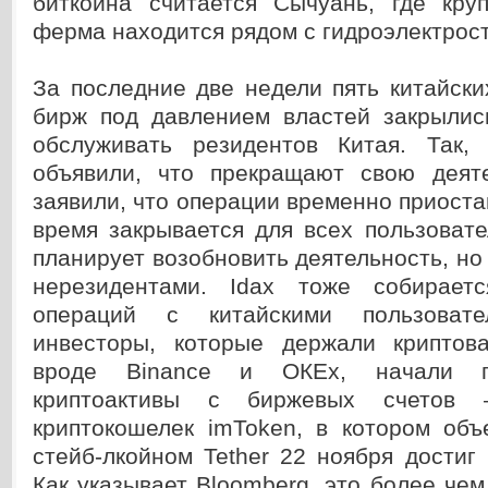
биткойна считается Сычуань, где кру
ферма находится рядом с гидроэлектрос
За последние две недели пять китайск
бирж под давлением властей закрылис
обслуживать резидентов Китая. Так,
объявили, что прекращают свою деят
заявили, что операции временно приоста
время закрывается для всех пользоват
планирует возобновить деятельность, но 
нерезидентами. Idax тоже собираетс
операций с китайскими пользовате
инвесторы, которые держали криптов
вроде Binance и ОКЕх, начали п
криптоактивы с биржевых счетов
криптокошелек imToken, в котором объ
стейб-лкойном Tether 22 ноября достиг
Как указывает Bloomberg, это более че