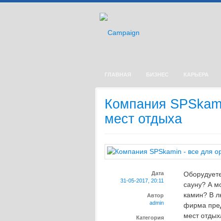
ГЛАВНАЯ
БИЗНЕС
КАРЬЕРА
Компания SPSkami
мест отдыха
Дата
Оборудуете
31-05-2017, 20:11
сауну? А м
камин? В л
Автор
admin
фирма пред
мест отдых
Категория