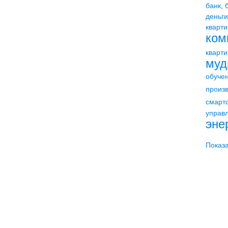
банк
,
деньги
кварт
ком
кварти
муд
обуче
произ
смарт
управ
эне
Показа