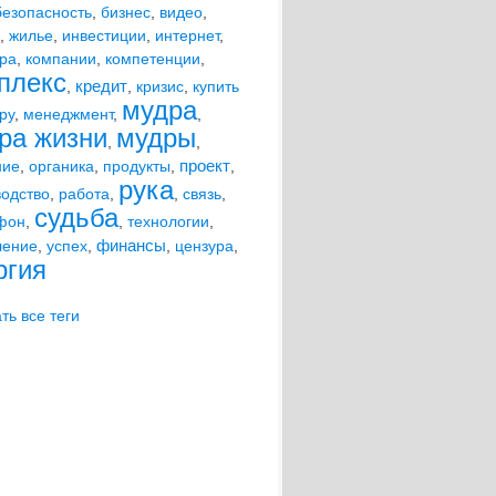
безопасность
,
бизнес
,
видео
,
,
жилье
,
инвестиции
,
интернет
,
ира
,
компании
,
компетенции
,
плекс
кредит
,
,
кризис
,
купить
мудра
ру
,
менеджмент
,
,
ра жизни
мудры
,
,
проект
ние
,
органика
,
продукты
,
,
рука
водство
,
работа
,
,
связь
,
судьба
фон
,
,
технологии
,
финансы
ление
,
успех
,
,
цензура
,
ргия
ть все теги