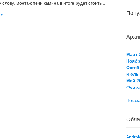
К слову, монтаж печи камина в итоге будет стоить...
Попу
 »
Архи
Март 2
Ноябр
Октяб
Июль 
Май 20
Февра
Показа
Обла
Androi