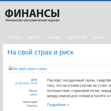
ГЛАВНАЯ
БИЗНЕС
КАРЬЕРА
ТЕХНОЛОГИИ
ЖИЗНЬ
На свой страх и риск
Дата
Паспорт, посадочный талон, смартфон
21-06-2015, 15:03
того, что ни в коем случае не стоит 
путешествие, страховой полис неред
Автор
admin
между книгой для чтения в полете и к
Категория
Подробнее »
Карьера