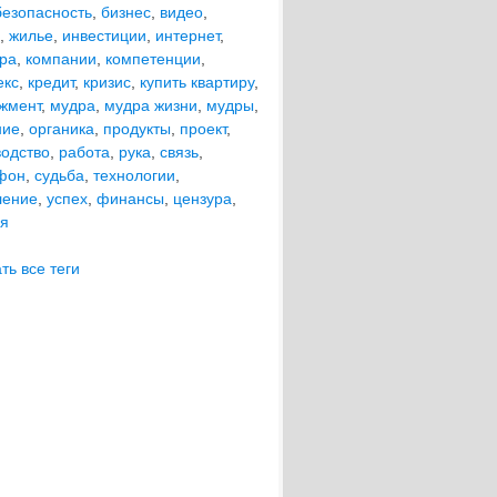
безопасность
,
бизнес
,
видео
,
,
жилье
,
инвестиции
,
интернет
,
ира
,
компании
,
компетенции
,
екс
,
кредит
,
кризис
,
купить квартиру
,
жмент
,
мудра
,
мудра жизни
,
мудры
,
ние
,
органика
,
продукты
,
проект
,
водство
,
работа
,
рука
,
связь
,
фон
,
судьба
,
технологии
,
ление
,
успех
,
финансы
,
цензура
,
ия
ть все теги