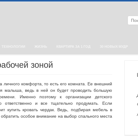
ТЕХНОЛОГИИ
ЖИЗНЬ
КВАРТИРА ЗА 1 ГОД
30 НОВЫХ МУДР
рабочей зоной
а личного комфорта, то есть его комната. Ее внешний
ля малыша, ведь в ней он будет проводить большую
времени. Именно поэтому к организации детского
о ответственно и все тщательно продумать. Если
оит купить кровать чердак. Ведь, подбирая мебель в
 обратить особое внимание на выбор спального места