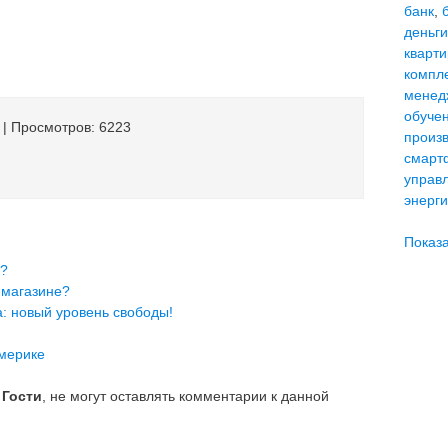
банк
,
деньги
кварт
компл
менед
обуче
| Просмотров: 6223
произ
смарт
управ
энерг
Показа
й?
-магазине?
: новый уровень свободы!
мерике
е
Гости
, не могут оставлять комментарии к данной