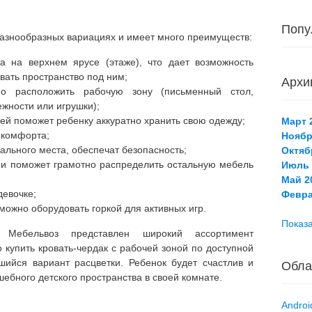
Попу
разнообразных вариациях и имеет много преимуществ:
а на верхнем ярусе (этаже), что дает возможность
овать пространство под ним;
Архи
о расположить рабочую зону (письменный стол,
жности или игрушки);
ей поможет ребенку аккуратно хранить свою одежду;
Март 2
 комфорта;
Ноябр
ального места, обеспечат безопасность;
Октяб
а и поможет грамотно распределить остальную мебель
Июль 
Май 20
девочке;
Февра
можно оборудовать горкой для активных игр.
Показа
а Мебельвоз представлен широкий ассортимент
 купить кровать-чердак с рабочей зоной по доступной
ийся вариант расцветки. Ребенок будет счастлив и
Обла
шебного детского пространства в своей комнате.
Androi