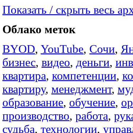
Показать / скрыть весь ар
Облако меток
BYOD
,
YouTube
,
Сочи
,
Ян
бизнес
,
видео
,
деньги
,
инв
квартира
,
компетенции
,
к
квартиру
,
менеджмент
,
му
образование
,
обучение
,
ор
производство
,
работа
,
рук
судьба
,
технологии
,
управ