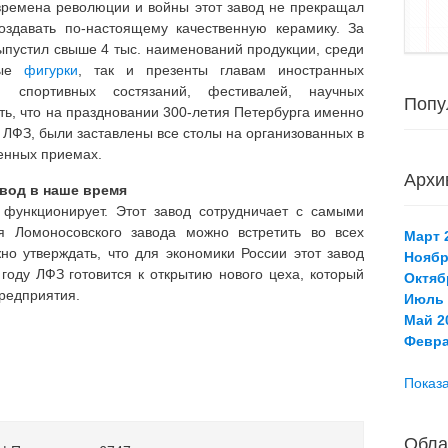
 времена революции и войны этот завод не прекращал
оздавать по-настоящему качественную керамику. За
ыпустил свыше 4 тыс. наименований продукции, среди
ные
фигурки
, так и презенты главам иностранных
м спортивных состязаний, фестивалей, научных
Попу
ть, что на праздновании 300-летия Петербурга именно
 ЛФЗ, были заставлены все столы на организованных в
енных приемах.
Архи
вод в наше время
функционирует. Этот завод сотрудничает с самыми
я Ломоносовского завода можно встретить во всех
Март 2
но утверждать, что для экономики России этот завод
Ноябр
году ЛФЗ готовится к открытию нового цеха, который
Октяб
редприятия.
Июль 
Май 20
Февра
Показа
Обла