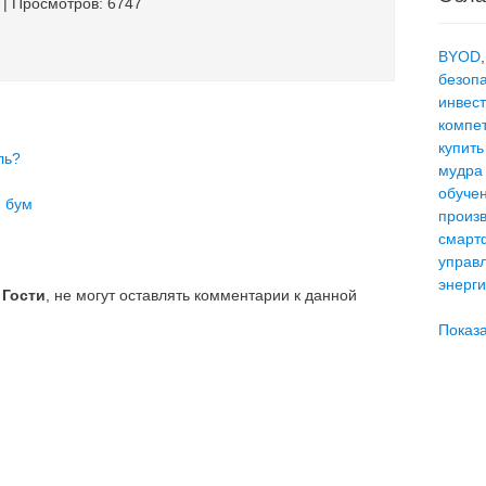
| Просмотров: 6747
BYOD
безоп
инвес
компе
купить
ль?
мудра
обуче
 бум
произ
смарт
управ
энерг
е
Гости
, не могут оставлять комментарии к данной
Показа