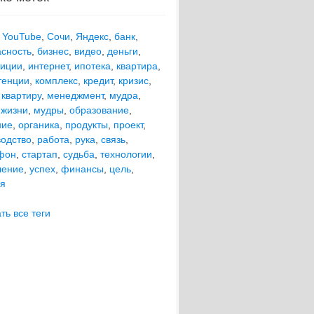
,
YouTube
,
Сочи
,
Яндекс
,
банк
,
асность
,
бизнес
,
видео
,
деньги
,
тиции
,
интернет
,
ипотека
,
квартира
,
тенции
,
комплекс
,
кредит
,
кризис
,
 квартиру
,
менеджмент
,
мудра
,
 жизни
,
мудры
,
образование
,
ние
,
органика
,
продукты
,
проект
,
водство
,
работа
,
рука
,
связь
,
фон
,
стартап
,
судьба
,
технологии
,
ление
,
успех
,
финансы
,
цель
,
ия
ть все теги