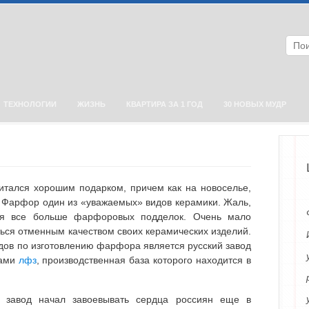
ТЕХНОЛОГИИ
ЖИЗНЬ
КВАРТИРА ЗА 1 ГОД
30 НОВЫХ МУДР
тался хорошим подарком, причем как на новоселье,
. Фарфор один из «уважаемых» видов керамики. Жаль,
ся все больше фарфоровых подделок. Очень мало
ься отменным качеством своих керамических изделий.
дов по изготовлению фарфора является русский завод
вами
лфз
, производственная база которого находится в
 завод начал завоевывать сердца россиян еще в