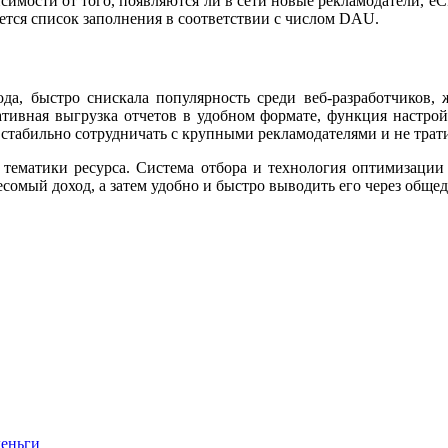
висимости от того, появляются ли в сети новые рекламодатели,
уется список заполнения в соответствии с числом DAU.
ода, быстро снискала популярность среди веб-разработчиков
ивная выгрузка отчетов в удобном формате, функция настройк
стабильно сотрудничать с крупными рекламодателями и не трати
и тематики ресурса. Система отбора и технология оптимизации
есомый доход, а затем удобно и быстро выводить его через общ
деньги