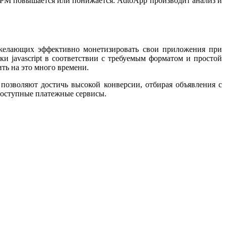
 eCPM повышается или понижается. AdtoApp производит анализ и
, желающих эффективно монетизировать свои приложения при
и javascript в соответствии с требуемым форматом и простой
ть на это много времени.
 позволяют достичь высокой конверсии, отбирая объявления с
едоступные платежные сервисы.