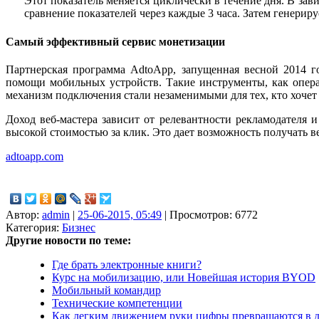
Этот показатель меняется циклически в течение дня. В за
сравнение показателей через каждые 3 часа. Затем генерир
Самый эффективный сервис монетизации
Партнерская программа AdtoApp, запущенная весной 2014 г
помощи мобильных устройств. Такие инструменты, как операт
механизм подключения стали незаменимыми для тех, кто хочет 
Доход веб-мастера зависит от релевантности рекламодателя 
высокой стоимостью за клик. Это дает возможность получать в
adtoapp.com
Автор:
admin
|
25-06-2015, 05:49
| Просмотров: 6772
Категория:
Бизнес
Другие новости по теме:
Где брать электронные книги?
Курс на мобилизацию, или Новейшая история BYOD
Мобильный командир
Технические компетенции
Как легким движением руки цифры превращаются в 