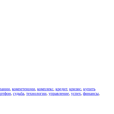
пании
,
компетенции
,
комплекс
,
кредит
,
кризис
,
купить
артфон
,
судьба
,
технологии
,
управление
,
успех
,
финансы
,