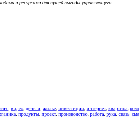
ходами и ресурсами для пущей выгоды управляющего.
знес
,
видео
,
деньги
,
жилье
,
инвестиции
,
интернет
,
квартира
,
ком
рганика
,
продукты
,
проект
,
производство
,
работа
,
рука
,
связь
,
см