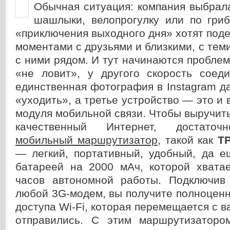
Обычная ситуация: компания выбрал
шашлыки, велопрогулку или по гриб
«приключения выходного дня» хотят под
моментами с друзьями и близкими, с теми
с ними рядом. И тут начинаются пробле
«не ловит», у другого скорость соеди
единственная фотография в Instagram д
«уходить», а третье устройство — это и 
модуля мобильной связи. Чтобы выручить
качественный Интернет, достаточн
мобильный маршрутизатор
, такой как
T
— легкий, портативный, удобный, да 
батареей на 2000 мАч, которой хватае
часов автономной работы. Подключив
любой 3G-модем, вы получите полноцен
доступа Wi-Fi, которая перемещается с в
отправились. С этим маршрутизаторо