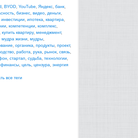
d
,
BYOD
,
YouTube
,
Яндекс
,
банк
,
асность
,
бизнес
,
видео
,
деньги
,
,
инвестиции
,
ипотека
,
квартира
,
нии
,
компетенции
,
комплекс
,
,
купить квартиру
,
менеджмент
,
,
мудра жизни
,
мудры
,
ование
,
органика
,
продукты
,
проект
,
водство
,
работа
,
рука
,
рынок
,
связь
,
фон
,
стартап
,
судьба
,
технологии
,
,
финансы
,
цель
,
цензура
,
энергия
ть все теги