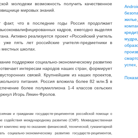
кской молодежи возможность получить качественное
Androi
ровищнице мировых знаний.
безоп
жилье
т факт, что в последние годы Россия продолжает
компа
высококвалифицированных кадров, ежегодно выделяя
кредит
ана. Активно реализуется проект «Российский учитель
мудра
о уже пять лет российские учителя-предметники в
образ
в местных школах.
произ
смарт
азание поддержки социально-экономическому развитию
успех
 отвечает интересам народов наших стран, формирует
вусторонних связей. Крупнейшим из наших проектов,
Показа
школьного питания. Россия вложила более 82 млн.$ в
спечение более полумиллиона 1-4 классов сельских
ркнул Игорь Лякин-Фролов.
сиянам и гражданам государств-реципиентов российской помощи о
ре содействия международному развитию (СМР). Межведомственная
т комплекс мер по оказанию финансовой, технической, гуманитарной
ть социально-экономическому развитию государств-реципиентов,