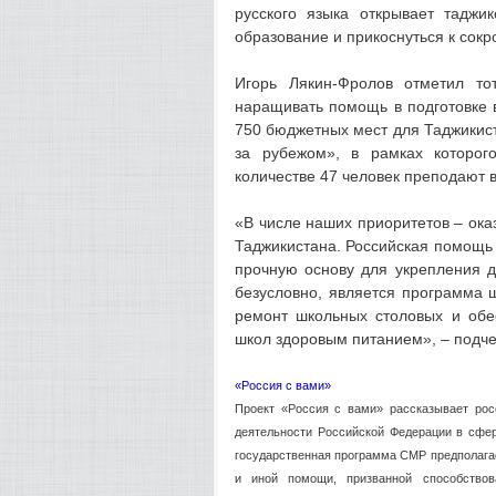
русского языка открывает таджи
образование и прикоснуться к сок
Игорь Лякин-Фролов отметил то
наращивать помощь в подготовке 
750 бюджетных мест для Таджикист
за рубежом», в рамках которог
количестве 47 человек преподают 
«В числе наших приоритетов – ок
Таджикистана. Российская помощь
прочную основу для укрепления д
безусловно, является программа 
ремонт школьных столовых и обе
школ здоровым питанием», – подче
«Россия с вами»
Проект «Россия с вами» рассказывает рос
деятельности Российской Федерации в сфе
государственная программа СМР предполагае
и иной помощи, призванной способствова