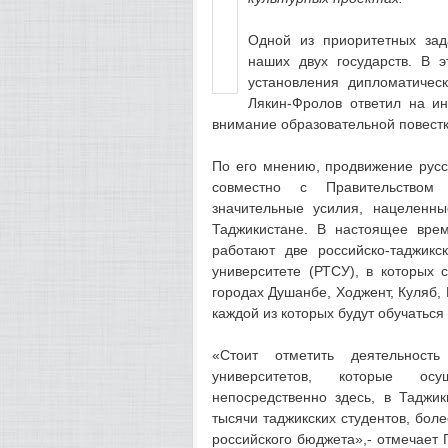
Одной из приоритетных зад
наших двух государств. В 
установления дипломатичес
Лякин-Фролов ответил на и
внимание образовательной повестк
По его мнению, продвижение русс
совместно с Правительством 
значительные усилия, нацеленн
Таджикистане. В настоящее вре
работают две российско-таджикс
университете (РТСУ), в которых 
городах Душанбе, Ходжент, Куляб, 
каждой из которых будут обучаться
«Стоит отметить деятельнос
университетов, которые осу
непосредственно здесь, в Таджи
тысячи таджикских студентов, бол
российского бюджета»,- отмечает 