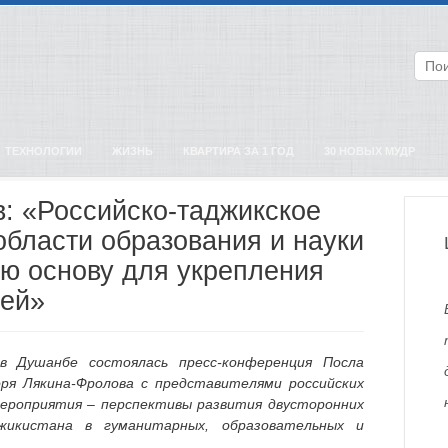
ТЕХНОЛОГИИ
ЖИЗНЬ
КВАРТИРА ЗА 1 ГОД
30 НОВЫХ МУДР
в: «Российско-таджикское
области образования и науки
ю основу для укрепления
зей»
в Душанбе состоялась пресс-конференция Посла
ря Лякина-Фролова с представителями российских
ероприятия – перспективы развития двусторонних
икистана в гуманитарных, образовательных и