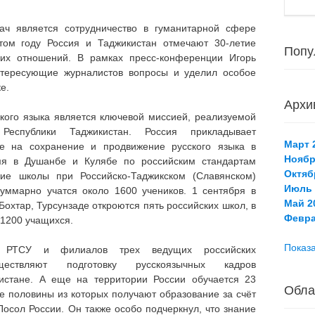
ач является сотрудничество в гуманитарной сфере
этом году Россия и Таджикистан отмечают 30-летие
Попу
ких отношений. В рамках пресс-конференции Игорь
нтересующие журналистов вопросы и уделил особое
е.
Архи
кого языка является ключевой миссией, реализуемой
Республики Таджикистан. Россия прикладывает
Март 2
ые на сохранение и продвижение русского языка в
Ноябр
мя в Душанбе и Кулябе по российским стандартам
Октяб
кие школы при Российско-Таджикском (Славянском)
Июль 
суммарно учатся около 1600 учеников. 1 сентября в
Май 20
Бохтар, Турсунзаде откроются пять российских школ, в
Февра
 1200 учащихся.
Показа
ть РТСУ и филиалов трех ведущих российских
ществляют подготовку русскоязычных кадров
кистане. А еще на территории России обучается 23
Обла
ее половины из которых получают образование за счёт
Посол России. Он также особо подчеркнул, что знание