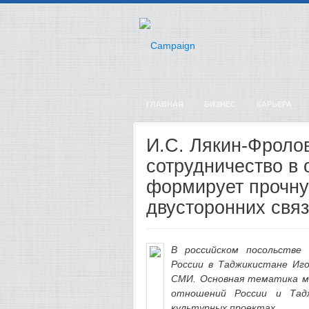
ГЛАВНАЯ
БИЗНЕС
КАРЬЕРА
И.С. Лякин-Фроло
сотрудничество в 
формирует прочну
двусторонних свя
В российском посольстве 
России в Таджикистане Иго
СМИ. Основная тематика м
отношений России и Тадж
культурных проектах.