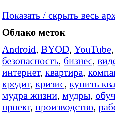
Показать / скрыть весь ар
Облако меток
Android
,
BYOD
,
YouTube
безопасность
,
бизнес
,
вид
интернет
,
квартира
,
компа
кредит
,
кризис
,
купить кв
мудра жизни
,
мудры
,
обу
проект
,
производство
,
раб